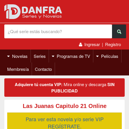
Ingresar
|
Registro
Novelas
Series
Programas de TV
Películas
Membresía
Contacto
Adquiere tú cuenta VIP:
Mira online y descarga
SIN
PUBLICIDAD
Las Juanas Capitulo 21 Online
Para ver esta novela y/o serie VIP
REGÍSTRATE.