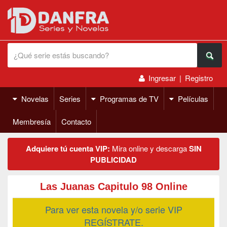
Ingresar
|
Registro
Novelas
Series
Programas de TV
Películas
Membresía
Contacto
Adquiere tú cuenta VIP:
Mira online y descarga
SIN
PUBLICIDAD
Las Juanas Capitulo 98 Online
Para ver esta novela y/o serie VIP
REGÍSTRATE.