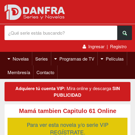
Ingresar
|
Registro
Novelas
Series
Programas de TV
Películas
Membresía
Contacto
Adquiere tú cuenta VIP:
Mira online y descarga
SIN
PUBLICIDAD
Mamá tambien Capitulo 61 Online
Para ver esta novela y/o serie VIP
REGÍSTRATE.