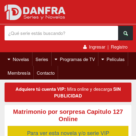
Ingresar
|
Registro
Novelas
Series
Programas de TV
Películas
Membresía
Contacto
Adquiere tú cuenta VIP:
Mira online y descarga
SIN
PUBLICIDAD
Matrimonio por sorpresa Capitulo 127
Online
Para ver esta novela y/o serie VIP