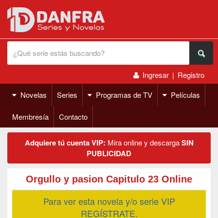
Ingresar
|
Registro
Novelas
Series
Programas de TV
Películas
Membresía
Contacto
Adquiere tú cuenta VIP:
Mira online y descarga
SIN
PUBLICIDAD
Orgullo y pasion Capitulo 23 Online
Para ver esta novela y/o serie VIP
REGÍSTRATE.