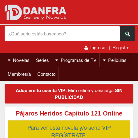
Ingresar
|
Registro
Novelas
Series
Programas de TV
Películas
Membresía
Contacto
Adquiere tú cuenta VIP:
Mira online y descarga
SIN
PUBLICIDAD
Pájaros Heridos Capitulo 121 Online
Para ver esta novela y/o serie VIP
REGÍSTRATE.