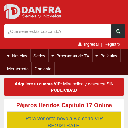
Ingresar
|
Registro
Novelas
Series
Programas de TV
Películas
Membresía
Contacto
Adquiere tú cuenta VIP:
Mira online y descarga
SIN
PUBLICIDAD
Pájaros Heridos Capitulo 17 Online
Para ver esta novela y/o serie VIP
REGÍSTRATE.