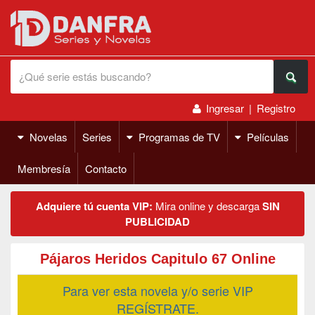
Ingresar
|
Registro
Novelas
Series
Programas de TV
Películas
Membresía
Contacto
Adquiere tú cuenta VIP:
Mira online y descarga
SIN
PUBLICIDAD
Pájaros Heridos Capitulo 67 Online
Para ver esta novela y/o serie VIP
REGÍSTRATE.