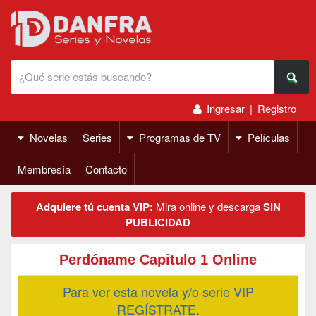
Ingresar
|
Registro
Novelas
Series
Programas de TV
Películas
Membresía
Contacto
Adquiere tú cuenta VIP:
Mira online y descarga
SIN
PUBLICIDAD
Perdóname Capitulo 1 Online
Para ver esta novela y/o serie VIP
REGÍSTRATE.