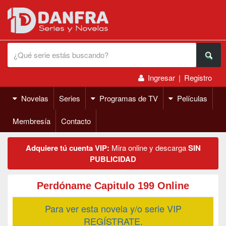
Ingresar
|
Registro
Novelas
Series
Programas de TV
Películas
Membresía
Contacto
Adquiere tú cuenta VIP:
Mira online y descarga
SIN
PUBLICIDAD
Perdóname Capitulo 199 Online
Para ver esta novela y/o serie VIP
REGÍSTRATE.