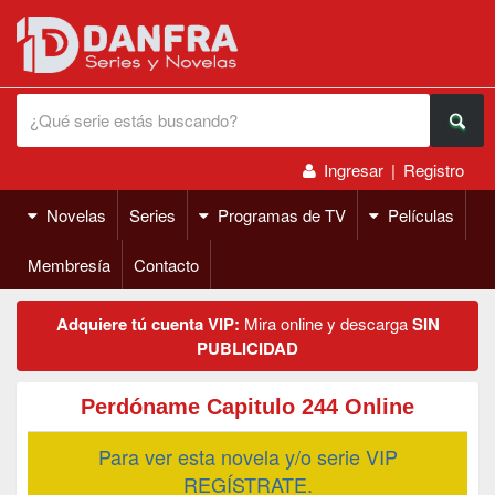
Ingresar
|
Registro
Novelas
Series
Programas de TV
Películas
Membresía
Contacto
Adquiere tú cuenta VIP:
Mira online y descarga
SIN
PUBLICIDAD
Perdóname Capitulo 244 Online
Para ver esta novela y/o serie VIP
REGÍSTRATE.