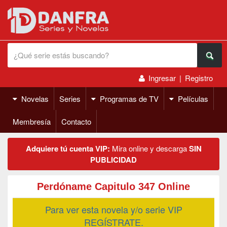
Ingresar
|
Registro
Novelas
Series
Programas de TV
Películas
Membresía
Contacto
Adquiere tú cuenta VIP:
Mira online y descarga
SIN
PUBLICIDAD
Perdóname Capitulo 347 Online
Para ver esta novela y/o serie VIP
REGÍSTRATE.