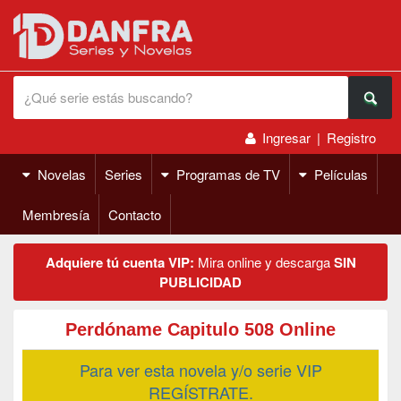
Ingresar
|
Registro
Novelas
Series
Programas de TV
Películas
Membresía
Contacto
Adquiere tú cuenta VIP:
Mira online y descarga
SIN
PUBLICIDAD
Perdóname Capitulo 508 Online
Para ver esta novela y/o serie VIP
REGÍSTRATE.