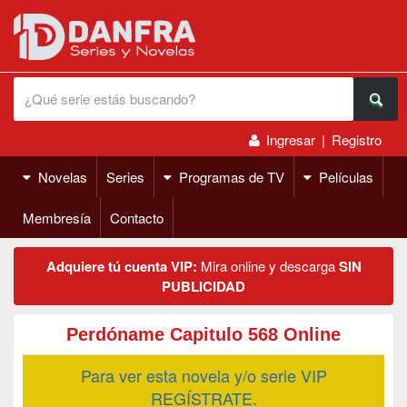
Ingresar
|
Registro
Novelas
Series
Programas de TV
Películas
Membresía
Contacto
Adquiere tú cuenta VIP:
Mira online y descarga
SIN
PUBLICIDAD
Perdóname Capitulo 568 Online
Para ver esta novela y/o serie VIP
REGÍSTRATE.