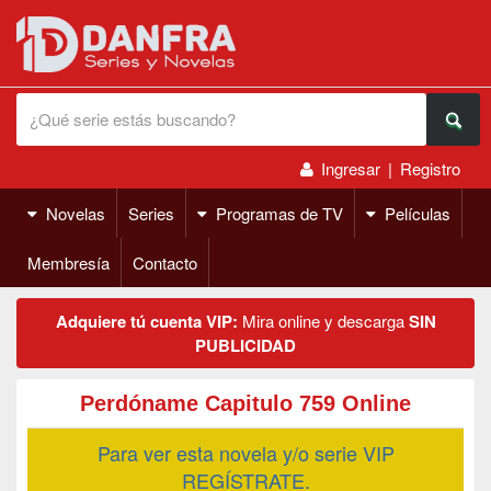
Ingresar
|
Registro
Novelas
Series
Programas de TV
Películas
Membresía
Contacto
Adquiere tú cuenta VIP:
Mira online y descarga
SIN
PUBLICIDAD
Perdóname Capitulo 759 Online
Para ver esta novela y/o serie VIP
REGÍSTRATE.