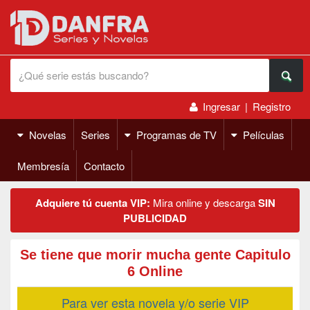
Ingresar
|
Registro
Novelas
Series
Programas de TV
Películas
Membresía
Contacto
Adquiere tú cuenta VIP:
Mira online y descarga
SIN
PUBLICIDAD
Se tiene que morir mucha gente Capitulo
6 Online
Para ver esta novela y/o serie VIP