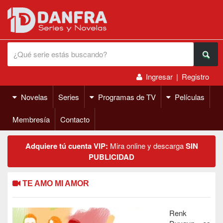
Ingresar
|
Registro
Novelas
Series
Programas de TV
Películas
Membresía
Contacto
Adquiere tú cuenta VIP:
Mira online y descarga
SIN
PUBLICIDAD
TE AMO MI AMOR
Renk