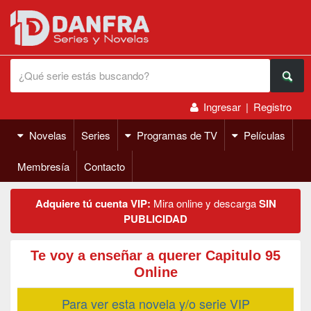
Ingresar
|
Registro
Novelas
Series
Programas de TV
Películas
Membresía
Contacto
Adquiere tú cuenta VIP:
Mira online y descarga
SIN
PUBLICIDAD
Te voy a enseñar a querer Capitulo 95
Online
Para ver esta novela y/o serie VIP