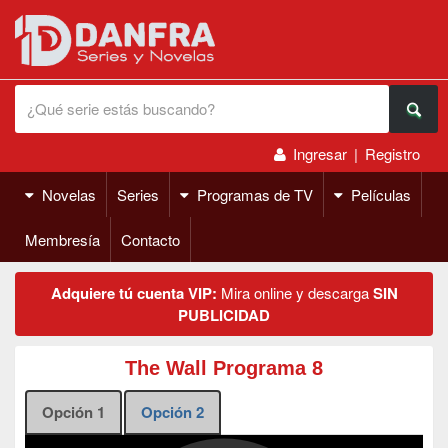
Ingresar
|
Registro
Novelas
Series
Programas de TV
Películas
Membresía
Contacto
Adquiere tú cuenta VIP:
Mira online y descarga
SIN
PUBLICIDAD
The Wall Programa 8
Opción 1
Opción 2