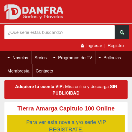
Ingresar
|
Registro
Novelas
Series
Programas de TV
Películas
Membresía
Contacto
Adquiere tú cuenta VIP:
Mira online y descarga
SIN
PUBLICIDAD
Tierra Amarga Capitulo 100 Online
Para ver esta novela y/o serie VIP
REGÍSTRATE.