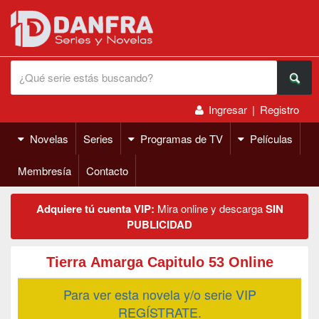
Ingresar
|
Registro
Novelas
Series
Programas de TV
Películas
Membresía
Contacto
Adquiere tú cuenta VIP:
Mira online y descarga
SIN
PUBLICIDAD
Tierra Amarga Capitulo 53 Online
Para ver esta novela y/o serie VIP
REGÍSTRATE.