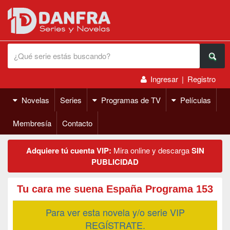
Ingresar
|
Registro
Novelas
Series
Programas de TV
Películas
Membresía
Contacto
Adquiere tú cuenta VIP:
Mira online y descarga
SIN
PUBLICIDAD
Tu cara me suena España Programa 153
Para ver esta novela y/o serie VIP
REGÍSTRATE.