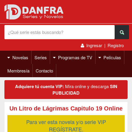
Ingresar
|
Registro
Novelas
Series
Programas de TV
Películas
Membresía
Contacto
Adquiere tú cuenta VIP:
Mira online y descarga
SIN
PUBLICIDAD
Un Litro de Lágrimas Capitulo 19 Online
Para ver esta novela y/o serie VIP
REGÍSTRATE.