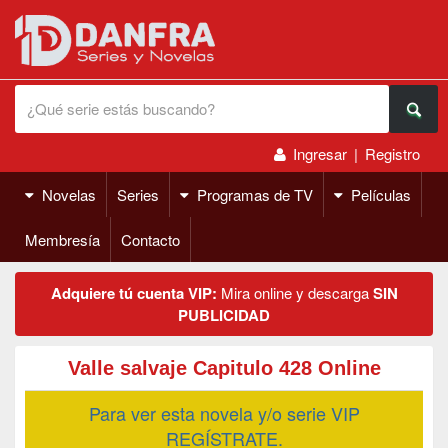
Ingresar
|
Registro
Novelas
Series
Programas de TV
Películas
Membresía
Contacto
Adquiere tú cuenta VIP:
Mira online y descarga
SIN
PUBLICIDAD
Valle salvaje Capitulo 428 Online
Para ver esta novela y/o serie VIP
REGÍSTRATE.