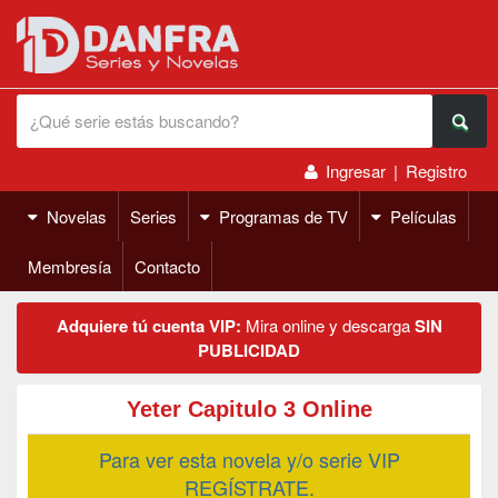
Ingresar
|
Registro
Novelas
Series
Programas de TV
Películas
Membresía
Contacto
Adquiere tú cuenta VIP:
Mira online y descarga
SIN
PUBLICIDAD
Yeter Capitulo 3 Online
Para ver esta novela y/o serie VIP
REGÍSTRATE.