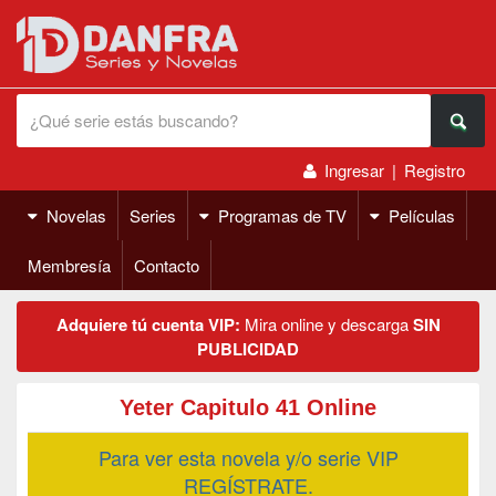
Ingresar
|
Registro
Novelas
Series
Programas de TV
Películas
Membresía
Contacto
Adquiere tú cuenta VIP:
Mira online y descarga
SIN
PUBLICIDAD
Yeter Capitulo 41 Online
Para ver esta novela y/o serie VIP
REGÍSTRATE.