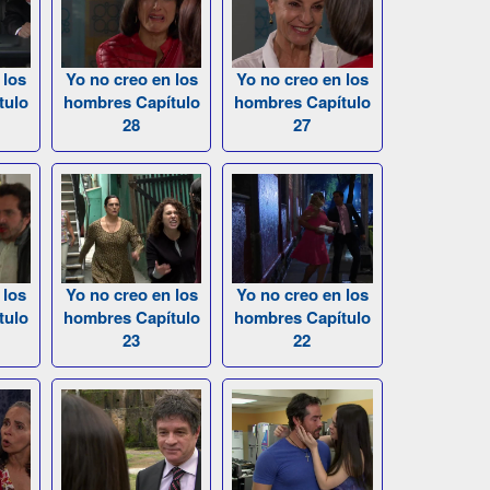
 los
Yo no creo en los
Yo no creo en los
tulo
hombres Capítulo
hombres Capítulo
28
27
 los
Yo no creo en los
Yo no creo en los
tulo
hombres Capítulo
hombres Capítulo
23
22