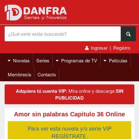
Ingresar
|
Registro
Novelas
Series
Programas de TV
Películas
Membresía
Contacto
Adquiere tú cuenta VIP:
Mira online y descarga
SIN
PUBLICIDAD
Amor sin palabras Capitulo 36 Online
Para ver esta novela y/o serie VIP
REGÍSTRATE.