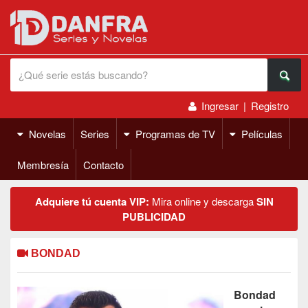
Ingresar
|
Registro
Novelas
Series
Programas de TV
Películas
Membresía
Contacto
Adquiere tú cuenta VIP:
Mira online y descarga
SIN
PUBLICIDAD
BONDAD
Bondad