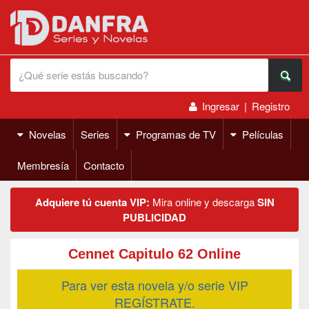
Ingresar
|
Registro
Novelas
Series
Programas de TV
Películas
Membresía
Contacto
Adquiere tú cuenta VIP:
Mira online y descarga
SIN
PUBLICIDAD
Cennet Capitulo 62 Online
Para ver esta novela y/o serie VIP
REGÍSTRATE.