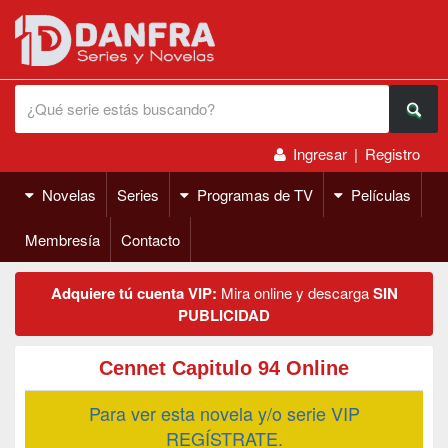
Ingresar
|
Registro
Novelas
Series
Programas de TV
Películas
Membresía
Contacto
Adquiere tú cuenta VIP:
Mira online y descarga
SIN
PUBLICIDAD
Cennet Capitulo 94 Online
Para ver esta novela y/o serie VIP
REGÍSTRATE.