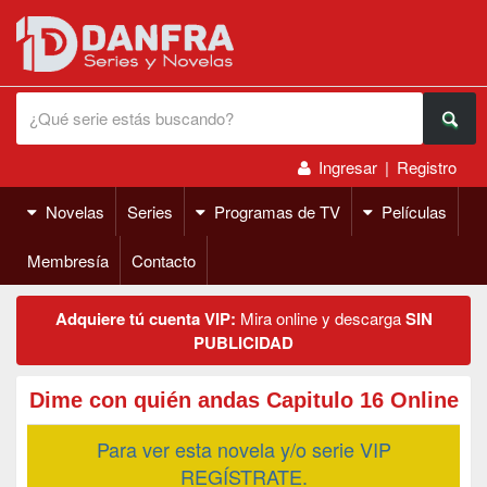
Ingresar
|
Registro
Novelas
Series
Programas de TV
Películas
Membresía
Contacto
Adquiere tú cuenta VIP:
Mira online y descarga
SIN
PUBLICIDAD
Dime con quién andas Capitulo 16 Online
Para ver esta novela y/o serie VIP
REGÍSTRATE.