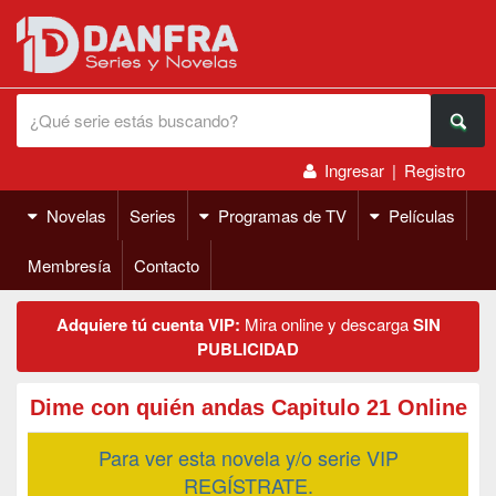
Ingresar
|
Registro
Novelas
Series
Programas de TV
Películas
Membresía
Contacto
Adquiere tú cuenta VIP:
Mira online y descarga
SIN
PUBLICIDAD
Dime con quién andas Capitulo 21 Online
Para ver esta novela y/o serie VIP
REGÍSTRATE.