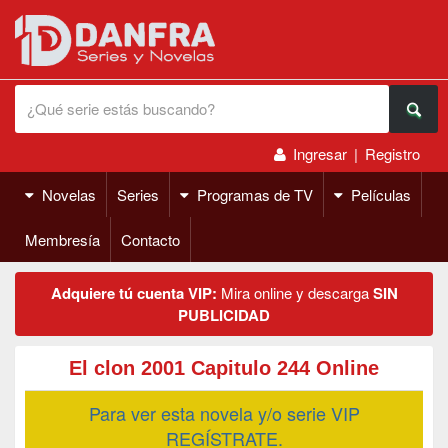
Ingresar
|
Registro
Novelas
Series
Programas de TV
Películas
Membresía
Contacto
Adquiere tú cuenta VIP:
Mira online y descarga
SIN
PUBLICIDAD
El clon 2001 Capitulo 244 Online
Para ver esta novela y/o serie VIP
REGÍSTRATE.