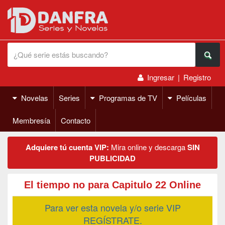
Ingresar
|
Registro
Novelas
Series
Programas de TV
Películas
Membresía
Contacto
Adquiere tú cuenta VIP:
Mira online y descarga
SIN
PUBLICIDAD
El tiempo no para Capitulo 22 Online
Para ver esta novela y/o serie VIP
REGÍSTRATE.