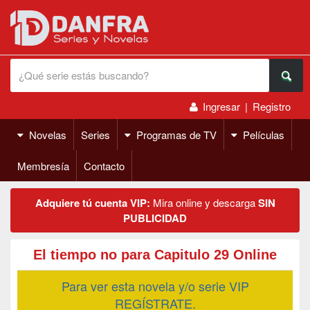
Ingresar
|
Registro
Novelas
Series
Programas de TV
Películas
Membresía
Contacto
Adquiere tú cuenta VIP:
Mira online y descarga
SIN
PUBLICIDAD
El tiempo no para Capitulo 29 Online
Para ver esta novela y/o serie VIP
REGÍSTRATE.