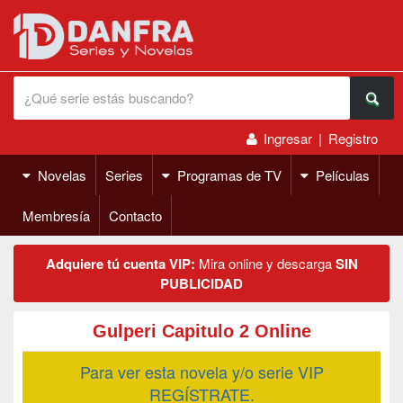
Ingresar
|
Registro
Novelas
Series
Programas de TV
Películas
Membresía
Contacto
Adquiere tú cuenta VIP:
Mira online y descarga
SIN
PUBLICIDAD
Gulperi Capitulo 2 Online
Para ver esta novela y/o serie VIP
REGÍSTRATE.