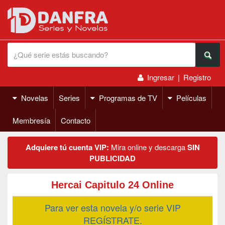
Ingresar
|
Registro
Novelas
Series
Programas de TV
Películas
Membresía
Contacto
Adquiere tú cuenta VIP:
Mira online y descarga
SIN
PUBLICIDAD
Hercai Capitulo 24 Online
Para ver esta novela y/o serie VIP
REGÍSTRATE.