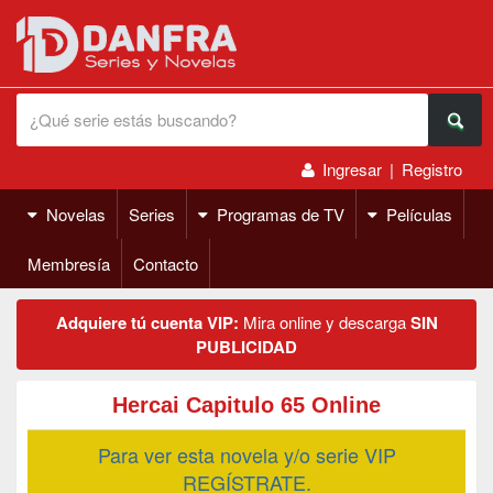
Ingresar
|
Registro
Novelas
Series
Programas de TV
Películas
Membresía
Contacto
Adquiere tú cuenta VIP:
Mira online y descarga
SIN
PUBLICIDAD
Hercai Capitulo 65 Online
Para ver esta novela y/o serie VIP
REGÍSTRATE.