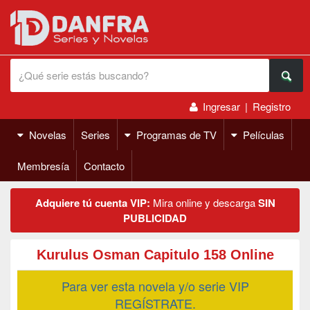
Ingresar
|
Registro
Novelas
Series
Programas de TV
Películas
Membresía
Contacto
Adquiere tú cuenta VIP:
Mira online y descarga
SIN
PUBLICIDAD
Kurulus Osman Capitulo 158 Online
Para ver esta novela y/o serie VIP
REGÍSTRATE.