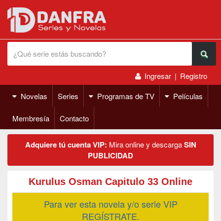
Ingresar
|
Registro
Novelas
Series
Programas de TV
Películas
Membresía
Contacto
Adquiere tú cuenta VIP:
Mira online y descarga
SIN
PUBLICIDAD
Kurulus Osman Capitulo 33 Online
Para ver esta novela y/o serie VIP
REGÍSTRATE.