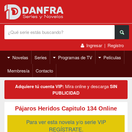
Ingresar
|
Registro
Novelas
Series
Programas de TV
Películas
Membresía
Contacto
Adquiere tú cuenta VIP:
Mira online y descarga
SIN
PUBLICIDAD
Pájaros Heridos Capitulo 134 Online
Para ver esta novela y/o serie VIP
REGÍSTRATE.