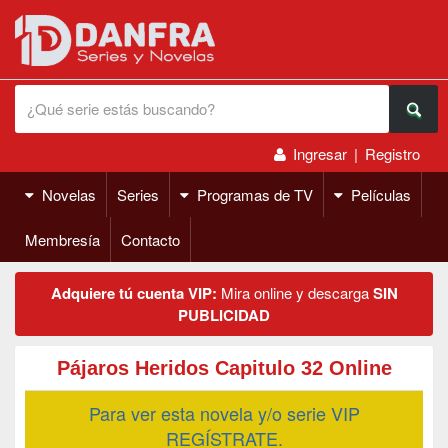
Ingresar
|
Registro
Novelas
Series
Programas de TV
Películas
Membresía
Contacto
Adquiere tú cuenta VIP:
Mira online y descarga
SIN
PUBLICIDAD
Pájaros Heridos Capitulo 32 Online
Para ver esta novela y/o serie VIP
REGÍSTRATE.