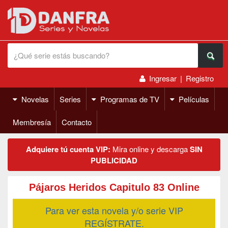
Ingresar
|
Registro
Novelas
Series
Programas de TV
Películas
Membresía
Contacto
Adquiere tú cuenta VIP:
Mira online y descarga
SIN
PUBLICIDAD
Pájaros Heridos Capitulo 83 Online
Para ver esta novela y/o serie VIP
REGÍSTRATE.