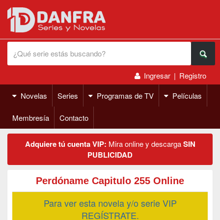
Ingresar
|
Registro
Novelas
Series
Programas de TV
Películas
Membresía
Contacto
Adquiere tú cuenta VIP:
Mira online y descarga
SIN
PUBLICIDAD
Perdóname Capitulo 255 Online
Para ver esta novela y/o serie VIP
REGÍSTRATE.