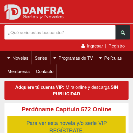
Ingresar
|
Registro
Novelas
Series
Programas de TV
Películas
Membresía
Contacto
Adquiere tú cuenta VIP:
Mira online y descarga
SIN
PUBLICIDAD
Perdóname Capitulo 572 Online
Para ver esta novela y/o serie VIP
REGÍSTRATE.