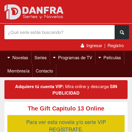
Ingresar
|
Registro
Novelas
Series
Programas de TV
Películas
Membresía
Contacto
Adquiere tú cuenta VIP:
Mira online y descarga
SIN
PUBLICIDAD
The Gift Capitulo 13 Online
Para ver esta novela y/o serie VIP
REGÍSTRATE.