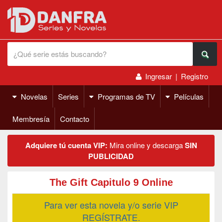
Ingresar
|
Registro
Novelas
Series
Programas de TV
Películas
Membresía
Contacto
Adquiere tú cuenta VIP:
Mira online y descarga
SIN
PUBLICIDAD
The Gift Capitulo 9 Online
Para ver esta novela y/o serie VIP
REGÍSTRATE.