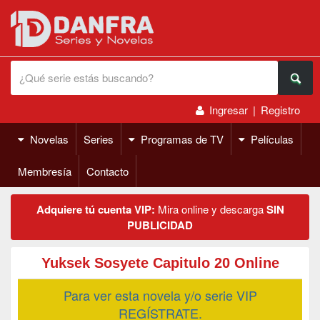
Ingresar
|
Registro
Novelas
Series
Programas de TV
Películas
Membresía
Contacto
Adquiere tú cuenta VIP:
Mira online y descarga
SIN
PUBLICIDAD
Yuksek Sosyete Capitulo 20 Online
Para ver esta novela y/o serie VIP
REGÍSTRATE.