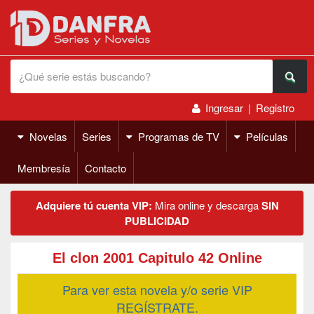
Ingresar
|
Registro
Novelas
Series
Programas de TV
Películas
Membresía
Contacto
Adquiere tú cuenta VIP:
Mira online y descarga
SIN
PUBLICIDAD
El clon 2001 Capitulo 42 Online
Para ver esta novela y/o serie VIP
REGÍSTRATE.